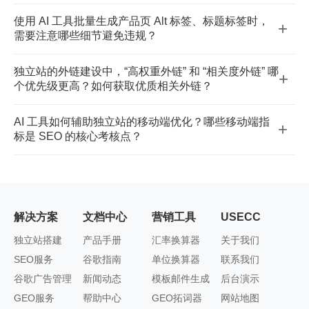
常规见效周期为 3-6 个月，核心影响因素：① 关键词竞争
化），让 AI 聚焦对应场景的沟通话术、落地页引导逻辑；
链≤15-20 个，且指向高价值页面）反而能提升权重传递效
使用 AI 工具批量生成产品页 Alt 标签、标题标签时，
+
度（长尾低竞争词 1-2 个月可能见效，核心大词需 6 个月
③ 定期用真实获客数据反馈优化模型（如筛选高转化线索
率。
需要注意哪些细节避免违规？
以上）；② 站点基础（域名权重、是否有历史违规记录、
的共性特征，调整 AI 关键词匹配策略）。
① 避免关键词堆砌（如重复叠加 “产品名 + 关键词”），需
加载速度）；③ 优化落地质量（关键词布局、内容原创
独立站的外链建设中，“高权重外链” 和 “相关度外链” 哪
+
结合产品核心卖点（如材质、功能、场景）自然融入；②
度、外链质量、移动端适配性）；④ 行业竞争环境（高竞
个优先级更高？如何获取优质相关外链？
确保 Alt 标签与图片内容强相关（如产品图不能用 “优质产
争品类如 3C、美妆，见效周期会更长）。
优先级：相关度＞权重。谷歌更看重外链的 “主题匹配
品” 这类泛化描述，需具体说明 “XX 型号户外防水背
AI 工具如何辅助独立站的移动端优化？哪些移动端指
+
度”（如 SEO 博客链接到你的 SEO 优化服务页，远优于
包”）；③ 标题标签控制在 50-60 个字符内，避免过长被
标是 SEO 的核心考核点？
娱乐网站的高权重外链）。获取优质相关外链的方法：①
谷歌截断，同时每个产品页标签需差异化（避免所有页面
AI 可辅助：① 检测移动端加载速度（如 AI 工具分析代码
输出行业干货内容（如白皮书、实操指南），吸引同行网
使用同一模板）。
冗余、图片压缩建议）；② 优化移动端排版（自动调整字
站主动引用；② 与行业 KOL、垂直领域博客合作 Guest
体大小、行距、按钮间距，适配不同设备）；③ 生成适配
Post（客座博文）；③ 参与行业论坛、社区讨论，自然植
移动端的简洁版内容（避免大段文字，拆分小标题、
入站点链接（避免硬广）。
解决方案
文档中心
营销工具
USECC
bullet 点）。核心考核指标：移动端友好度（谷歌移动端
独立站搭建
产品手册
汇率换算器
关于我们
优先索引）、加载速度（首屏加载≤3 秒）、交互体验（无
SEO服务
谷歌指南
单位换算器
联系我们
弹窗遮挡、按钮易点击）、响应式适配（不同屏幕尺寸显
谷歌广告管理
新闻动态
模板邮件生成
后台演示
示正常）。
GEO服务
帮助中心
GEO拓词器
网站地图