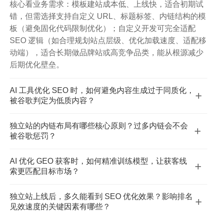
核心看业务需求：模板建站成本低、上线快，适合初期试
错，但需选择支持自定义 URL、标题标签、内链结构的模
板（避免固化代码限制优化）；自定义开发可完全适配
SEO 逻辑（如合理规划站点层级、优化加载速度、适配移
动端），适合长期做品牌站或高竞争品类，能从根源减少
后期优化壁垒。
AI 工具优化 SEO 时，如何避免内容生成过于同质化，
+
被谷歌判定为低质内容？
关键在于 “AI + 人工” 结合：① 用 AI 生成初稿后，人工补
独立站的内链布局有哪些核心原则？过多内链会不会
+
充行业专属数据、真实案例、实操技巧，增强内容独特
被谷歌惩罚？
性；② 自定义 AI 提示词（明确目标关键词、用户痛点、
内链优化核心原则：① 围绕核心关键词形成 “主题集
内容结构），避免直接套用通用模板；③ 控制相同主题内
AI 优化 GEO 获客时，如何精准训练模型，让获客线
+
群”（核心页→专题页→内容页相互关联）；② 锚文本避
容的重复率，通过差异化角度（如 “新手避坑”“高阶技
索更匹配目标市场？
免全是精准关键词，混合使用自然短语（如 “点击了解”“相
巧”“行业细分场景”）拆分选题。
核心是 “数据 + 场景” 双维度训练：① 输入目标市场的精准
关技巧”）；③ 内链指向需有相关性（如 SEO 文章不随意
独立站上线后，多久能看到 SEO 优化效果？影响排名
+
数据（如当地用户搜索习惯、竞品关键词、热门需求）；
链向产品销售页）。谷歌惩罚的是 “恶意堆砌内链”（如无
见效速度的关键因素有哪些？
② 明确获客场景（如 B2B 外贸获客、跨境电商产品转
关页面互链、同一页面过度堆内链），合理规划（单页内