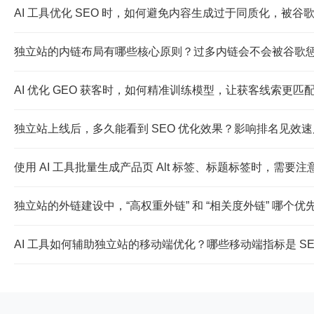
AI 工具优化 SEO 时，如何避免内容生成过于同质化，被
关键在于 “AI + 人工” 结合：① 用 AI 生成初稿后
独立站的内链布局有哪些核心原则？过多内链会不会被谷歌
直接套用通用模板；③ 控制相同主题内容的重复率，通过差异化
内链优化核心原则：① 围绕核心关键词形成 “主题集群”（核
AI 优化 GEO 获客时，如何精准训练模型，让获客线索更匹
指向需有相关性（如 SEO 文章不随意链向产品销售页）。谷
面）反而能提升权重传递效率。
核心是 “数据 + 场景” 双维度训练：① 输入目标市场的精
独立站上线后，多久能看到 SEO 优化效果？影响排名见效
焦对应场景的沟通话术、落地页引导逻辑；③ 定期用真实获客
常规见效周期为 3-6 个月，核心影响因素：① 关键词竞争
使用 AI 工具批量生成产品页 Alt 标签、标题标签时，需要
③ 优化落地质量（关键词布局、内容原创度、外链质量、移动
① 避免关键词堆砌（如重复叠加 “产品名 + 关键词”），需
独立站的外链建设中，“高权重外链” 和 “相关度外链” 哪
描述，需具体说明 “XX 型号户外防水背包”）；③ 标题标
优先级：相关度＞权重。谷歌更看重外链的 “主题匹配度”（如
AI 工具如何辅助独立站的移动端优化？哪些移动端指标是 S
（如白皮书、实操指南），吸引同行网站主动引用；② 与行业 
AI 可辅助：① 检测移动端加载速度（如 AI 工具分析
版内容（避免大段文字，拆分小标题、 bullet 点）。
式适配（不同屏幕尺寸显示正常）。