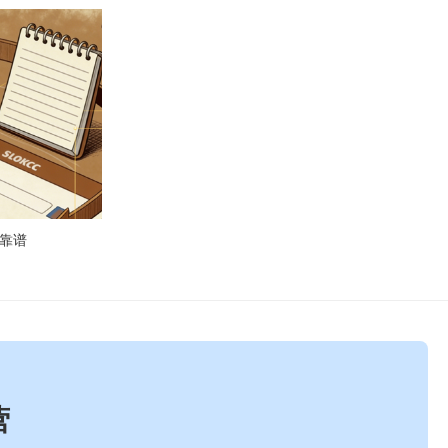
商靠谱
营