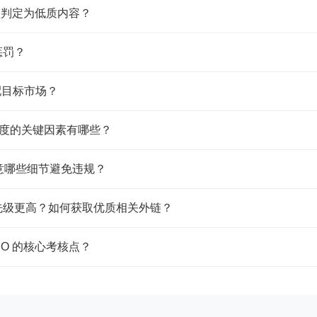
谷歌判定为低质内容？
，人工补充行业专属数据、真实案例、实操技巧，增强内容独特性；② 自
惩罚？
角度（如 “新手避坑”“高阶技巧”“行业细分场景”）拆分选题。
心页→专题页→内容页相互关联）；② 锚文本避免全是精准关键词，
配目标市场？
歌惩罚的是 “恶意堆砌内链”（如无关页面互链、同一页面过度堆内
准数据（如当地用户搜索习惯、竞品关键词、热门需求）；② 明确获客
速度的关键因素有哪些？
数据反馈优化模型（如筛选高转化线索的共性特征，调整 AI 
度（长尾低竞争词 1-2 个月可能见效，核心大词需 6 个月以上
注意哪些细节避免违规？
端适配性）；④ 行业竞争环境（高竞争品类如 3C、美妆，见
结合产品核心卖点（如材质、功能、场景）自然融入；② 确保 Alt
个优先级更高？如何获取优质相关外链？
签控制在 50-60 个字符内，避免过长被谷歌截断，同时每个产
 SEO 博客链接到你的 SEO 优化服务页，远优于娱乐网站
EO 的核心考核点？
KOL、垂直领域博客合作 Guest Post（客座博文）；③ 
代码冗余、图片压缩建议）；② 优化移动端排版（自动调整字体大小
核心考核指标：移动端友好度（谷歌移动端优先索引）、加载速度（首