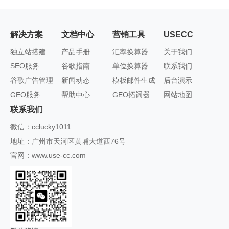
冗余、图片压缩建议）；② 优化移动端排版（自动调整字
站主动引用；② 与行业 KOL、垂直领域博客合作 Guest
体大小、行距、按钮间距，适配不同设备）；③ 生成适配
Post（客座博文）；③ 参与行业论坛、社区讨论，自然植
移动端的简洁版内容（避免大段文字，拆分小标题、
入站点链接（避免硬广）。
解决方案
文档中心
营销工具
USECC
bullet 点）。核心考核指标：移动端友好度（谷歌移动端
独立站搭建
产品手册
汇率换算器
关于我们
优先索引）、加载速度（首屏加载≤3 秒）、交互体验（无
SEO服务
谷歌指南
单位换算器
联系我们
弹窗遮挡、按钮易点击）、响应式适配（不同屏幕尺寸显
谷歌广告管理
新闻动态
模板邮件生成
后台演示
示正常）。
GEO服务
帮助中心
GEO拓词器
网站地图
联系我们
微信：cclucky1011
地址：广州市天河区黄埔大道西76号
官网：www.use-cc.com