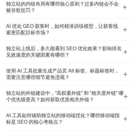
独立站的内链布局有哪些核心原则？过多内链会不会
+
充行业专属数据、真实案例、实操技巧，增强内容独特
被谷歌惩罚？
性；② 自定义 AI 提示词（明确目标关键词、用户痛点、
内链优化核心原则：① 围绕核心关键词形成 “主题集
内容结构），避免直接套用通用模板；③ 控制相同主题内
AI 优化 GEO 获客时，如何精准训练模型，让获客线
+
群”（核心页→专题页→内容页相互关联）；② 锚文本避
容的重复率，通过差异化角度（如 “新手避坑”“高阶技
索更匹配目标市场？
免全是精准关键词，混合使用自然短语（如 “点击了解”“相
巧”“行业细分场景”）拆分选题。
核心是 “数据 + 场景” 双维度训练：① 输入目标市场的精准
关技巧”）；③ 内链指向需有相关性（如 SEO 文章不随意
独立站上线后，多久能看到 SEO 优化效果？影响排名
+
数据（如当地用户搜索习惯、竞品关键词、热门需求）；
链向产品销售页）。谷歌惩罚的是 “恶意堆砌内链”（如无
见效速度的关键因素有哪些？
② 明确获客场景（如 B2B 外贸获客、跨境电商产品转
关页面互链、同一页面过度堆内链），合理规划（单页内
常规见效周期为 3-6 个月，核心影响因素：① 关键词竞争
化），让 AI 聚焦对应场景的沟通话术、落地页引导逻辑；
链≤15-20 个，且指向高价值页面）反而能提升权重传递效
使用 AI 工具批量生成产品页 Alt 标签、标题标签时，
+
度（长尾低竞争词 1-2 个月可能见效，核心大词需 6 个月
③ 定期用真实获客数据反馈优化模型（如筛选高转化线索
率。
需要注意哪些细节避免违规？
以上）；② 站点基础（域名权重、是否有历史违规记录、
的共性特征，调整 AI 关键词匹配策略）。
① 避免关键词堆砌（如重复叠加 “产品名 + 关键词”），需
加载速度）；③ 优化落地质量（关键词布局、内容原创
独立站的外链建设中，“高权重外链” 和 “相关度外链” 哪
+
结合产品核心卖点（如材质、功能、场景）自然融入；②
度、外链质量、移动端适配性）；④ 行业竞争环境（高竞
个优先级更高？如何获取优质相关外链？
确保 Alt 标签与图片内容强相关（如产品图不能用 “优质产
争品类如 3C、美妆，见效周期会更长）。
优先级：相关度＞权重。谷歌更看重外链的 “主题匹配
品” 这类泛化描述，需具体说明 “XX 型号户外防水背
AI 工具如何辅助独立站的移动端优化？哪些移动端指
+
度”（如 SEO 博客链接到你的 SEO 优化服务页，远优于
包”）；③ 标题标签控制在 50-60 个字符内，避免过长被
标是 SEO 的核心考核点？
娱乐网站的高权重外链）。获取优质相关外链的方法：①
谷歌截断，同时每个产品页标签需差异化（避免所有页面
AI 可辅助：① 检测移动端加载速度（如 AI 工具分析代码
输出行业干货内容（如白皮书、实操指南），吸引同行网
使用同一模板）。